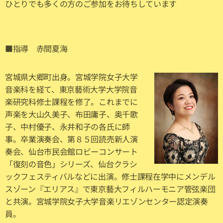
ひとりでも多くの方のご参加をお待ちしています
■指導 赤間夏海
宮城県大郷町出身。宮城学院女子大学
音楽科を経て、東京藝術大学大学院音
楽研究科修士課程を修了。これまでに
声楽を大山久美子、布田庸子、奥千歌
子、中村優子、永井和子の各氏に師
事。卒業演奏会、第８５回読売新人演
奏会、仙台市民会館ロビーコンサート
「復刻の音色」シリーズ、仙台クラシ
ックフェスティバルなどに出演。修士課程在学中にメンデル
スゾーン『エリアス』で東京藝大フィルハーモニア管弦楽団
と共演。宮城学院女子大学音楽リエゾンセンター認定演奏
員。