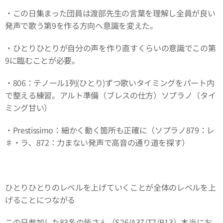
・この日集まった団員は渡部先生の言葉を理解し全員が良い
発声で歌う第9を作る方向へ意識を変えた。
・ひとりひとりが自分の声を作り直すくらいの意識でこの第
9に臨むことが必要。
・806：テノール1列(ひとり)ずつ歌いタイミングをパート内
で整える練習。アルト準備（ブレスの仕方）ソプラノ（タイ
ミング甘い）
・Prestissimo：細かく動く箇所も正確に（ソプラノ879：レ
♯・ラ、872：力まない発声で高音の通り道を探す）
ひとりひとりのレベルを上げていくことが全体のレベルを上
げることにつながる
この日参加した83名の皆さん（S26/A37/T7/B13）本当にお