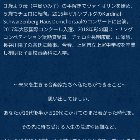
３歳より母（中島ゆみ子）の手解きでヴァイオリンを始め、
５歳でチェロに転向。2016年ザルツブルグのKardinal-
Schwarzenberg Haus Domchorsaalのコンサートに出演。
2017年大阪国際コンクール入選、2018年彩の国ストリング
コンペティション奨励賞受賞。チェロを長明康郎、山澤慧、
長谷川陽子の各氏に師事。今春、上尾市立上尾中学校を卒業
し桐朋女子高校音楽科に入学。
～未来を生きる音楽家たちへ私たちができること～
思い出してほしい、
あなたが10代後半から20代にかけてのまだ若かった時代を。
その先に待ち受ける人生の荒波や困難など、