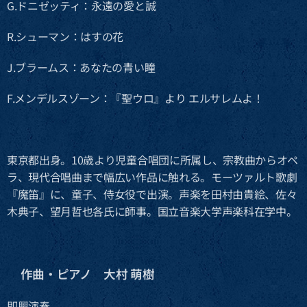
G.ドニゼッティ：永遠の愛と誠
R.シューマン：はすの花
J.ブラームス：あなたの青い瞳
F.メンデルスゾーン：『聖ウロ』より エルサレムよ！
東京都出身。10歳より児童合唱団に所属し、宗教曲からオペ
ラ、現代合唱曲まで幅広い作品に触れる。モーツァルト歌劇
『魔笛』に、童子、侍女役で出演。声楽を田村由貴絵、佐々
木典子、望月哲也各氏に師事。国立音楽大学声楽科在学中。
作曲・ピアノ 大村 萌樹
🔶
即興演奏