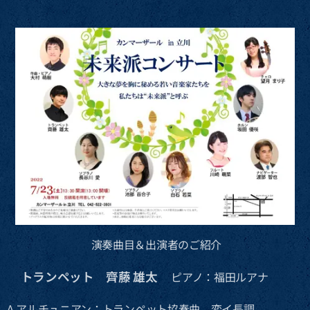
演奏曲目＆出演者のご紹介
トランペット 齊藤 雄太
🔶
ピアノ：福田ルアナ
A.アルチュニアン：トランペット協奏曲 変イ長調