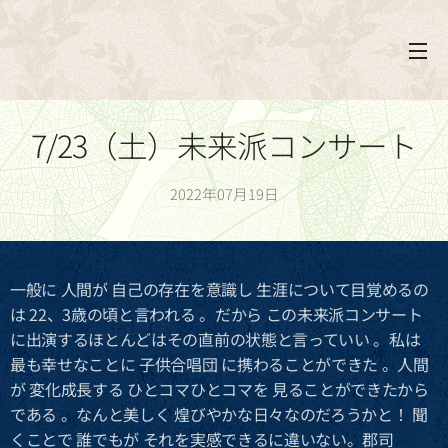
7/23（土）未来派コンサート
2022年07月19日
一般に 人間が 自己の存在を意識し 生涯について目覚めるの
は 22、3歳の頃と言われる 。だから この未来派コンサート
に出演するほとんどはその直前の状態と言っていい 。私は
最も幸せなことに 子供合唱団 に携わることができた 。人間
が 変化成長する ひとコマひとコマを 見ることができたから
である 。なんと美しく 煌びやかな日々なのだろうかと！ 聞
くことで 誰でもが それを実感できるに違いない。郡司