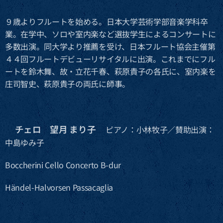
９歳よりフルートを始める。日本大学芸術学部音楽学科卒
業。在学中、ソロや室内楽など選抜学生によるコンサートに
多数出演。同大学より推薦を受け、日本フルート協会主催第
４４回フルートデビューリサイタルに出演。これまでにフル
ートを鈴木舞、故・立花千春、萩原貴子の各氏に、室内楽を
庄司智史、萩原貴子の両氏に師事。
チェロ 望月 まり子
🔶
ピアノ：小林牧子／賛助出演：
中島ゆみ子
Boccherini Cello Concerto B-dur
Händel-Halvorsen Passacaglia