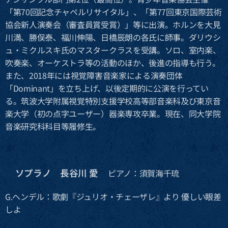
「第70回記念チャペルリサイタル」、「第77回東京国際芸術
協会新人演奏会（審査員賞受賞）」等に出演。ホルンを大見
川満、勝俣泰、福川伸陽、日橋辰朗の各氏に師事。ダリウシ
ュ・ミクルスキ氏のマスタークラスを受講。ソロ、室内楽、
吹奏楽、オーケストラ等の活動のほか、後進の指導も行う。
また、2018年には視覚障害音楽家による演奏団体
「Dominant」を立ち上げ、以後定期的に公演を行ってい
る。筑波大学附属視覚特別支援学校高等部音楽科及び東京音
楽大学（初の点字ユーザー）器楽専攻卒業。現在、同大学院
音楽研究科科目等履修生。
ソプラノ 長谷川 愛
🔶
ピアノ：須賀海千琉
G.ヘンデル：歌劇『ジュリオ・チェーザレ』より 優しい眼差
しよ