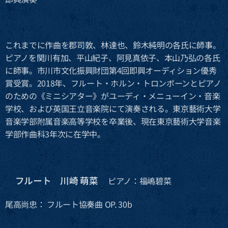
これまでに作曲を郡司敦、林達也、鈴木純明の各氏に師事。
ピアノを関川有加、平山紀子、阿見真依子、本山乃弘の各氏
に師事。市川市文化振興財団第4回即興オーディション優秀
賞受賞。2018年、フルート・ホルン・トロンボーンとピアノ
のための《ミニシアター》がユーディ・メニューイン・音楽
学校、および英国王立音楽院にて演奏される。東京藝術大学
音楽学部附属音楽高等学校を卒業後、現在東京藝術大学音楽
学部作曲科3年次に在学中。
フルート 川崎 萌菜
🔶
ピアノ：福嶋碧菜
尾高尚忠： フルート協奏曲 OP. 30b