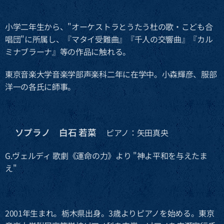
小学二年生から、"オーケストラとうたう杜の歌・こども合
唱団"に所属し、『マタイ受難曲』『千人の交響曲』『カル
ミナブラーナ』等の作品に触れる。
東京音楽大学音楽学部声楽科二年に在学中。小森輝彦、服部
洋一の各氏に師事。
ソプラノ 白石 若菜
🔶
ピアノ：矢田真央
G.ヴェルディ 歌劇《運命の力》より "神よ平和を与えたま
え"
2001年生まれ。栃木県出身。3歳よりピアノを始める。東京