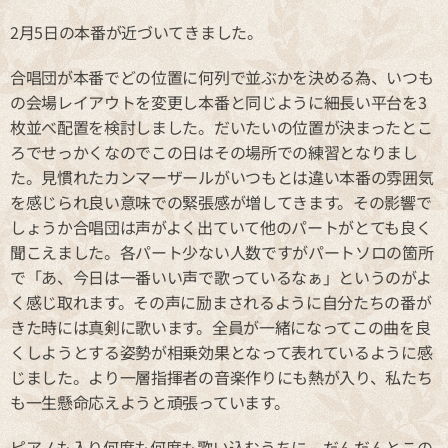
2月5日の本番が近づいてきました。
合唱団が本番でどの位置に何列で並ぶかを決める為、いつも
の会場レイアウトを変更し本番と同じように細長い平台を3
枚並べ配置を検討しました。だいたいの位置が決まったとこ
ろでせっかくなのでこの日はその場所での練習となりまし
た。見慣れたカンマーザールがいつもとは違い本番の雰囲気
を感じられ良い意味での緊張感が増してきます。その影響で
しょうか合唱団は声がよく出ていて他のパートがとても良く
聞こえました。各パート少ない人数ですがパートソロの箇所
で「あ、今日は一番いい声で歌っているなぁ」というのがよ
く感じ取れます。その声に励まされるように自分たちの番が
きた時には真剣に歌います。全員が一緒になってこの曲を良
くしようとする姿勢が相乗効果となって表れているように感
じました。より一層指揮者の音楽作りにも熱が入り、私たち
も一生懸命応えようと頑張っています。
ピアノも入り何度も何度も歌い込むうちに、だんだんとこの