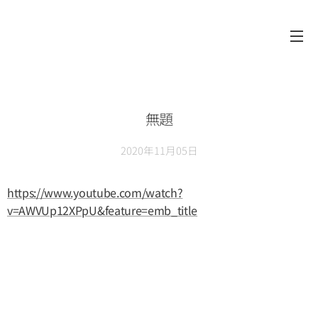
無題
2020年11月05日
https://www.youtube.com/watch?
v=AWVUp12XPpU&feature=emb_title