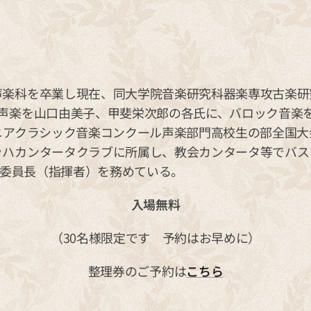
声楽科を卒業し現在、同大学院音楽研究科器楽専攻古楽研
。声楽を山口由美子、甲斐栄次郎の各氏に、バロック音楽
ニアクラシック音楽コンクール声楽部門高校生の部全国大
ッハカンタータクラブに所属し、教会カンタータ等でバス
演奏委員長（指揮者）を務めている。
入場無料
（30名様限定です 予約はお早めに）
整理券のご予約は
こちら