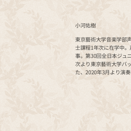
小河佑樹
東京藝術大学音楽学部
士課程1年次に在学中
事。第30回全日本ジュ
次より東京藝術大学バ
た、2020年3月より