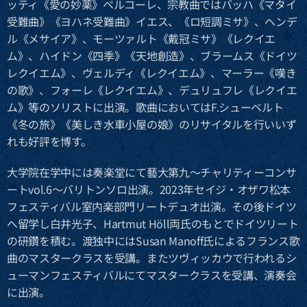
ッティ《愛の妙薬》ベルコーレ、宗教曲ではバッハ《マタイ
受難曲》《ヨハネ受難曲》イエス、《ロ短調ミサ》、ヘンデ
ル《メサイア》、モーツァルト《戴冠ミサ》《レクイエ
ム》、ハイドン《四季》《天地創造》、ブラームス《ドイツ
レクイエム》、ヴェルディ《レクイエム》、マーラー《嘆き
の歌》、フォーレ《レクイエム》、デュリュフレ《レクイエ
ム》等のソリストに出演。歌曲においてはF.シューベルト
《冬の旅》《美しき水車小屋の娘》のリサイタルを行いいず
れも好評を博す。
大学院在学中には奏楽堂にて藝大第九～チャリティーコンサ
ートvol.6～バリトンソロ出演。2023年セイジ・オザワ松本
フェスティバル室内楽部門リートデュオ出演。その後ドイツ
へ留学し白井光子、Hartmut Höll両氏のもとでドイツリート
の研鑽を積む。渡独中にはSusan Manoff氏によるフランス歌
曲のマスタークラスを受講。またツヴィッカウで行われるシ
ューマンフェスティバルにてマスタークラスを受講、演奏会
に出演。