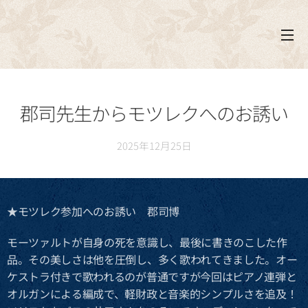
郡司先生からモツレクへのお誘い
2025年12月25日
★モツレク参加へのお誘い 郡司博
モーツァルトが自身の死を意識し、最後に書きのこした作
品。その美しさは他を圧倒し、多く歌われてきました。オー
ケストラ付きで歌われるのが普通ですが今回はピアノ連弾と
オルガンによる編成で、軽財政と音楽的シンプルさを追及！