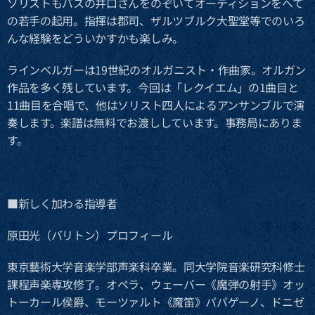
ソリストもバスの井口さんをのぞいてオーディションをへて
の若手の起用。指揮は郡司、ザルツブルク大聖堂等でのいろ
んな経験をどういかすかも楽しみ。
ラインベルガーは19世紀のオルガニスト・作曲家。オルガン
作品を多く残しています。今回は「レクイエム」の1曲目と
11曲目を合唱で、他はソリスト四人によるアンサンブルで演
奏します。楽譜は無料でお渡ししています。事務局にありま
す。
■新しく加わる指導者
原田光（バリトン）プロフィール
東京藝術大学音楽学部声楽科卒業。同大学院音楽研究科修士
課程声楽専攻修了。オペラ、ウェーバー《魔弾の射手》オッ
トーカール侯爵、モーツァルト《魔笛》パパゲーノ、ドニゼ