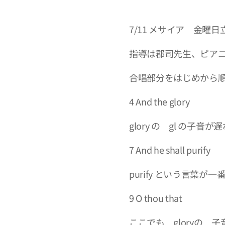
7/11 メサイア 金曜
指導は郡司先生、ピアニ
合唱部分をはじめから
4 And the glory
glory の gl の子音
7 And he shall purify
purify という言葉が一
9 O thou that
ここでも gloryの 