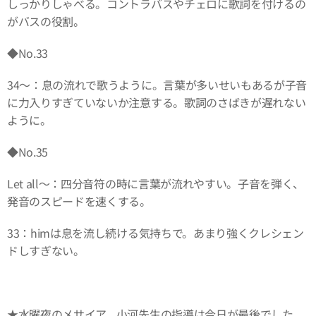
しっかりしゃべる。コントラバスやチェロに歌詞を付けるの
がバスの役割。
◆No.33
34～：息の流れで歌うように。言葉が多いせいもあるが子音
に力入りすぎていないか注意する。歌詞のさばきが遅れない
ように。
◆No.35
Let all～：四分音符の時に言葉が流れやすい。子音を弾く、
発音のスピードを速くする。
33：himは息を流し続ける気持ちで。あまり強くクレシェン
ドしすぎない。
★水曜夜のメサイア、小河先生の指導は今日が最後でした。