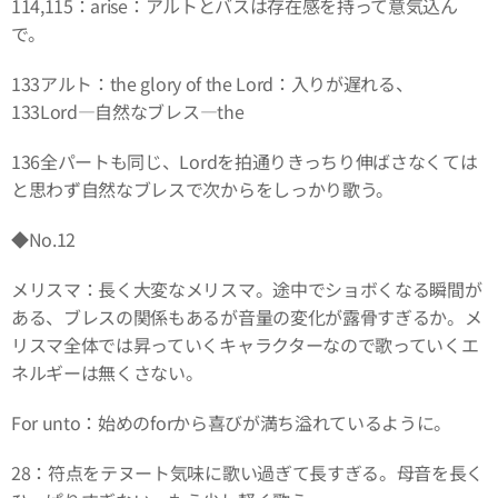
114,115：arise：アルトとバスは存在感を持って意気込ん
で。
133アルト：the glory of the Lord：入りが遅れる、
133Lord―自然なブレス―the
136全パートも同じ、Lordを拍通りきっちり伸ばさなくては
と思わず自然なブレスで次からをしっかり歌う。
◆No.12
メリスマ：長く大変なメリスマ。途中でショボくなる瞬間が
ある、ブレスの関係もあるが音量の変化が露骨すぎるか。メ
リスマ全体では昇っていくキャラクターなので歌っていくエ
ネルギーは無くさない。
For unto：始めのforから喜びが満ち溢れているように。
28：符点をテヌート気味に歌い過ぎて長すぎる。母音を長く