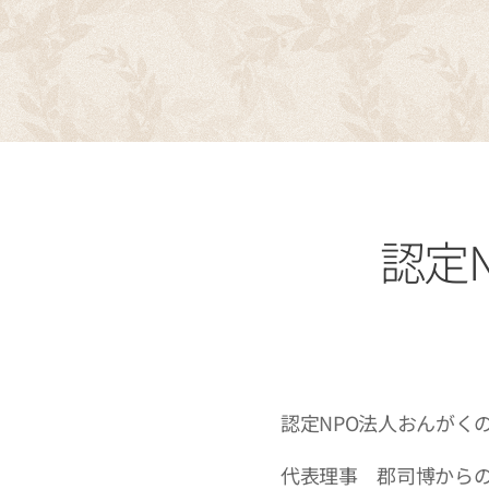
認定
認定NPO法人おんがく
代表理事 郡司博から