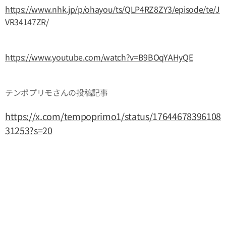
https://www.nhk.jp/p/ohayou/ts/QLP4RZ8ZY3/episode/te/J
VR34147ZR/
https://www.youtube.com/watch?v=B9BOqYAHyQE
テンポプリモさんの投稿記事
https://x.com/tempoprimo1/status/17644678396108
31253?s=20