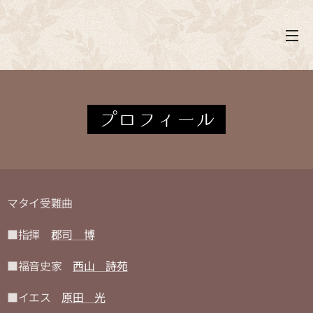
プロフィール
マタイ受難曲
■指揮
郡司 博
■福音史家
西山 詩苑
■イエス
原田 光