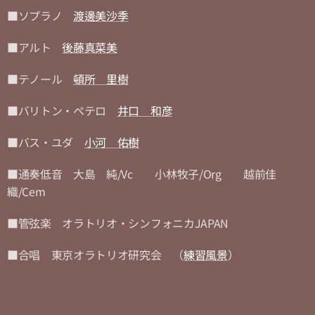
■ソプラノ
渡邊美沙季
■アルト
後藤真菜美
■テノール
頓所 里樹
■バリトン・ペテロ
井口 和彦
■バス・ユダ
小河 佑樹
■通奏低音 大島 純/Vc 小林牧子/Org 越前佳
織/Cem
■管弦楽 オラトリオ・シンフォニカJAPAN
■合唱 東京オラトリオ研究会 （
練習風景
）