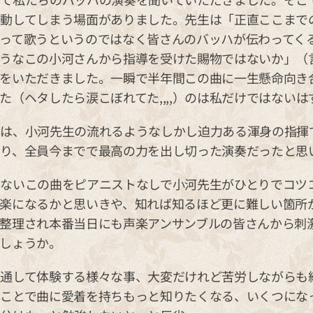
動してしまう場面がありました。先生は「正直ここまで
って歌うというのではなく皆さんのバッハが伝わってく
うなこの小河さんから指導を受けた賜物ではないか」（
をいただきました。一瞬で半年間この曲に一生懸命向き
た（ヘタしたら涙こぼれてた,,,,）のは私だけではないは
は、小河先生の流れるようなしかし迫力ある渾身の指揮
り、全員今までで最高の力を出し切った演奏だったと思
ないこの曲をピアニストなしで小河先生がひとりでコツ
楽になるかと思いきや、知れば知るほど更に難しい箇所
整理され本番当日にも声楽アンサンブルの皆さんから刺
しょうか。
通して体験する様々な事、大変だけれど苦労しながらも
ことで曲に愛着を持ちもっと知りたくなる、いくつにな