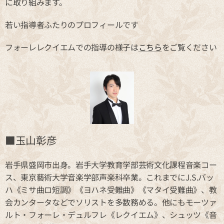
に取り組みます。
若い指導者ふたりのプロフィールです
フォーレレクイエムでの指導の様子は
こちら
をご覧ください
■玉山彰彦
岩手県盛岡市出身。岩手大学教育学部芸術文化課程音楽コー
ス、東京藝術大学音楽学部声楽科卒業。これまでにJ.S.バッ
ハ《ミサ曲ロ短調》《ヨハネ受難曲》《マタイ受難曲》、教
会カンタータなどでソリストを多数務める。他にもモーツァ
ルト・フォーレ・デュルフレ《レクイエム》、シュッツ《音