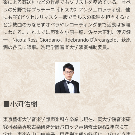
楽による葬送》などの作品でもソリストを務めている。オペ
ラの分野ではプッチーニ《トスカ》アンジェロッティ役、他
にもFF6ピクセルリマスター版でラルスの歌唱を担当するな
ど宗教曲のみならずオペラやレコーディングまで活動は多岐
にわたる。これまでに声楽を小原一穂、佐々木正利、渡辺健
一、Nicola Rossi Giordano、Ildebrando D'Arcangelo、萩原
潤の各氏に師事。洗足学園音楽大学演奏補助要員。
■小河佑樹
東京藝術大学音楽学部声楽科を卒業し現在、同大学院音楽研
究科器楽専攻古楽研究分野バロック声楽修士課程2年次に在
学中。声楽を山口由美子、甲斐栄次郎の各氏に、バロック声